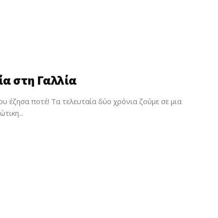
α στη Γαλλία
υ έζησα ποτέ! Τα τελευταία δύο χρόνια ζούμε σε μια
τικη...
ωση
κές