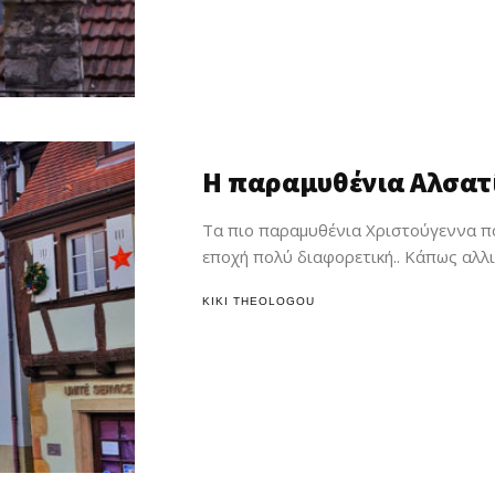
Η παραμυθένια Αλσατί
Τα πιο παραμυθένια Χριστούγεννα πο
εποχή πολύ διαφορετική.. Κάπως αλλιώ
Home
KIKI THEOLOGOU
Αυτοβελτί
Ψυχολογία
Ομορφιά
Βιβλιοκριτι