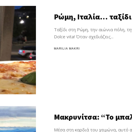
Διατροφή
Ρώμη, Ιταλία… ταξίδι
Δημιουργικ
Ταξίδι στη Ρώμη, την αιώνια πόλη, τ
χρόνος
Dolce vita! Όταν σχεδιάζεις...
Αφιερώματ
MARILIA MAKRI
Συντάκτες
Search
Μακρυνίτσα: “Το μπαλ
Μέσα στη καρδιά του χειμώνα, αυτό 