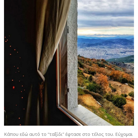
Κάπου εδώ αυτό το “ταξίδι” έφτασε στο τέλος του. Εύχομαι