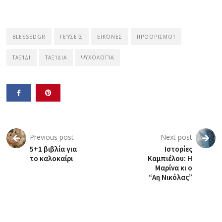
BLESSEDGR
ΓΕΎΣΕΙΣ
ΕΙΚΌΝΕΣ
ΠΡΟΟΡΙΣΜΟΊ
ΤΑΞΊΔΙ
ΤΑΞΊΔΙΑ
ΨΥΧΟΛΟΓΊΑ
Previous post
Next post
5+1 βιβλία για
Ιστορίες
το καλοκαίρι
Καμπιέλου: Η
Μαρίνα κι ο
“Αη Νικόλας”