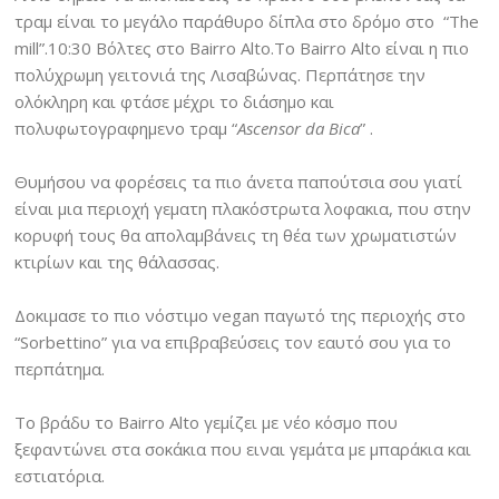
τραμ είναι το μεγάλο παράθυρο δίπλα στο δρόμο στο “Τhe
mill”.10:30 Βόλτες στο Βairro Αlto.Το Βairro Αlto είναι η πιο
πολύχρωμη γειτονιά της Λισαβώνας. Περπάτησε την
ολόκληρη και φτάσε μέχρι το διάσημο και
πολυφωτογραφημενο τραμ “
Ascensor da Bica
” .
Θυμήσου να φορέσεις τα πιο άνετα παπούτσια σου γιατί
είναι μια περιοχή γεματη πλακόστρωτα λοφακια, που στην
κορυφή τους θα απολαμβάνεις τη θέα των χρωματιστών
κτιρίων και της θάλασσας.
Δοκιμασε το πιο νόστιμο vegan παγωτό της περιοχής στο
“Sorbettino” για να επιβραβεύσεις τον εαυτό σου για το
περπάτημα.
Το βράδυ το Bairro Alto γεμίζει με νέο κόσμο που
ξεφαντώνει στα σοκάκια που ειναι γεμάτα με μπαράκια και
εστιατόρια.