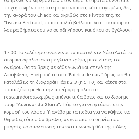
όμπρελες να «κρέμονται» στον αέρα, σταματά σε ένα από
τα χαριτωμένα περίπτερα για να πιεις κάτι παγωμένο, δες
την αγορά του Chiado και ακριβώς στο κέντρο της, το
“Livraria Bertrand, το πιο παλιό βιβλιοπωλείο του κόσμου.
Άσε ρα βήματα σου να σε οδηγήσουν και όπου σε βγάλουν!
17:00 Το καλύτερο σνακ είναι τα παστελ ντε Νάτα!Αυτά τα
ατομικά σφολιατακια με γλυκιά κρέμα, μπουκίτσες του
ονείρου, θα τα βρεις σε κάθε γωνιά και στενό της
Λισαβώνας. Δοκίμασέ τα στο “Fabrica de nata” όμως και θα
καταλάβεις τη διαφορά! Πάρε 2-3 (η 5-10) και κάτσε στα
τραπεζάκια με θεα την πανέμορφη πλατεία
restauradores.Ακριβώς απέναντι θα βρεις και το διάσημο
τραμ
“Acensor da Gloria”.
Πάρ’το για να φτάσεις στην
κορυφή του λόφου (ή ανέβα με τα πόδια για να κάψεις τις
θερμίδες) όπου θα βρεθείς σε ενα απο τα σημεία που
μπορείς να απολαυσεις την εντυπωσιακή θέα της πόλης.