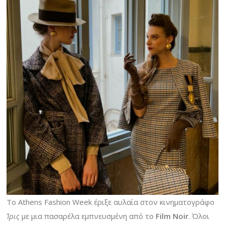
Το Athens Fashion Week έριξε αυλαία στον κινηματογράφο
Ίρις
με μια πασαρέλα εμπνευσμένη από το
Film Noir
. Όλοι