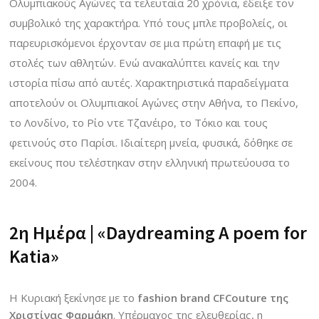
Ολυμπιακούς Αγώνες τα τελευταία 20 χρόνια, έδειξε τον
συμβολικό της χαρακτήρα. Υπό τους μπλε προβολείς, οι
παρευρισκόμενοι έρχονταν σε μια πρώτη επαφή με τις
στολές των αθλητών. Ενώ ανακαλύπτει κανείς και την
ιστορία πίσω από αυτές. Χαρακτηριστικά παραδείγματα
αποτελούν οι Ολυμπιακοί Αγώνες στην Αθήνα, το Πεκίνο,
το Λονδίνο, το Ρίο ντε Τζανέιρο, το Τόκιο και τους
φετινούς στο Παρίσι. Ιδιαίτερη μνεία, φυσικά, δόθηκε σε
εκείνους που τελέστηκαν στην ελληνική πρωτεύουσα το
2004.
2η Ημέρα | «Daydreaming A poem for
Katia»
Η Κυριακή ξεκίνησε με το
fashion brand CFCouture της
Χριστίνας Φαρμάκη
. Υπέρμαχος της ελευθερίας, η