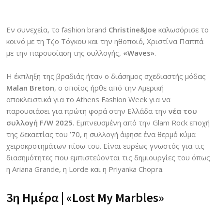
Εν συνεχεία, το fashion brand
Christine&Joe
καλωσόρισε το
κοινό με τη Τζο Τόγκου και την ηθοποιό, Χριστίνα Παππά
με την παρουσίαση της συλλογής,
«Waves»
.
Η έκπληξη της βραδιάς ήταν ο διάσημος σχεδιαστής μόδας
Malan Breton
, ο οποίος ήρθε από την Αμερική
αποκλειστικά για το Athens Fashion Week για να
παρουσιάσει για πρώτη φορά στην Ελλάδα την
νέα του
συλλογή F/W 2025
. Εμπνευσμένη από την Glam Rock εποχή
της δεκαετίας του ’70, η συλλογή άφησε ένα θερμό κύμα
χειροκροτημάτων πίσω του. Είναι ευρέως γνωστός για τις
διασημότητες που εμπιστεύονται τις δημιουργίες του όπως
η Ariana Grande, η Lorde και η Priyanka Chopra.
3η Ημέρα |
«Lost My Marbles»